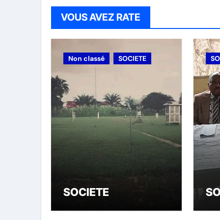
VOUS AVEZ RATE
Non classé
SOCIETE
SO
SOCIETE
SO