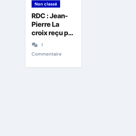
Non classé
RDC : Jean-
Pierre La
croix reçu par
Félix
1
Tshisekedi,
Commentaire
plaide pour
des résultats
concrets
dans l’Est /
RDC : Un
rapport
accablant de
l’ONU
dénonce des
crimes de